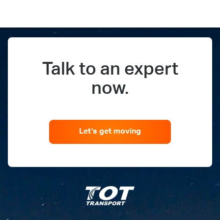
Talk to an expert
now.
Let’s get moving