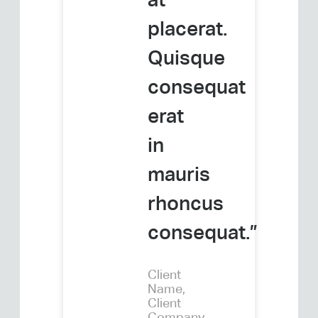
at
placerat.
Quisque
consequat
erat
in
mauris
rhoncus
consequat.”
Client
Name,
Client