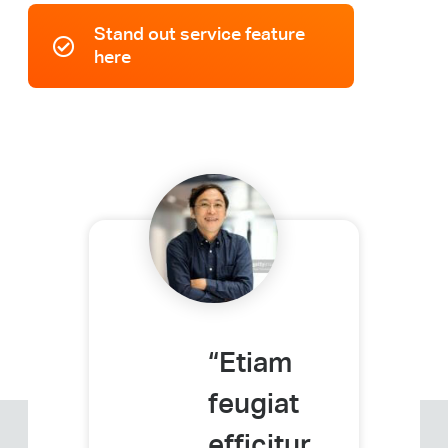
Stand out service feature
here
“Etiam
feugiat
efficitur